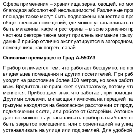
Сфера применения – хранилища зерна, овощей, но мо
благодаря абсолютной неслышимости! Различные про
площади также могут быть подвержены нашествию вр
общественных помещений, где можно устанавливать от
быть магазины, кафе и рестораны – в зоне хранения п
частном секторе также могут привлечь внимание грыз
данный прибор отлично эксплуатируется в загородном
помещениях, как погреб, сарай.
Описание преимуществ Град А-550УЗ
Прибор отличается тем, что работает бесшумно, не п
владельцев помещения и других посетителей. При раб
уходят на расстояние более 100 метров, но зона работ
кв.м. Вредитель не привыкнет к ультразвуку, потому ч
меняется. Прибор дает знак, что работает, при помощ
Другими словами, мигающая лампочка на передней пан
грызуны находятся на безопасном расстоянии от прод
подключении к сети, или работе от батарейки. Автоно
дает возможность устанавливать прибор в наиболее 
быть закрытое помещение, или с ориентацией на улиц
устанавливать на улице или под землей. Для удобной