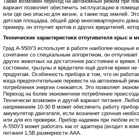
Также возможен переход на автономный режим при по
вариант позволяет обеспечить эксплуатацию в помещен
или где оно опасно для жизни, а также под землей. Эт
детская площадка, общий двор многоквартирного дома.
примеру, он отпугнет кротов и других вредителей, кот
Технические характеристики отпугивателя крыс и 
Град А-550УЗ использует в работе наиболее мощные и
сочетании со специальным алгоритмом, он отпугивает
других животных на достаточное расстояние и время.
состоянии, грызуны и вредители ещё долгое время не
продуктам. Особенность прибора в том, что он работа
когда предпочтительнее перевести на автономный реж
потребления энергии снижается. Это позволяет эконом
Переход на более экономичное потребление происходи
Технически возможен и другой вариант питания. Любой
напряжением 10-30 В может обеспечить работу прибора
аккумулятор двигателя, если возникнет срочная необх
или для его проверки. Прибор надежен при любом исто
А-550УЗ может работать как от адаптера (входит в комп
питания 1,5В размерности ААА.