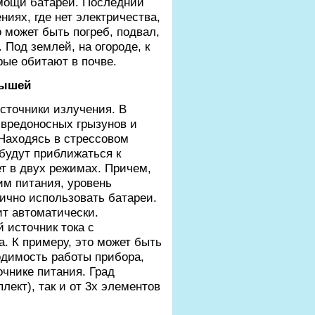
мощи батарей. Последний
иях, где нет электричества,
о может быть погреб, подвал,
 Под землей, на огороде, к
орые обитают в почве.
мышей
сточники излучения. В
 вредоносных грызунов и
 Находясь в стрессовом
 будут приближаться к
ет в двух режимах. Причем,
им питания, уровень
ично использовать батареи.
т автоматически.
 источник тока с
. К примеру, это может быть
одимость работы прибора,
чнике питания. Град
лект), так и от 3х элементов