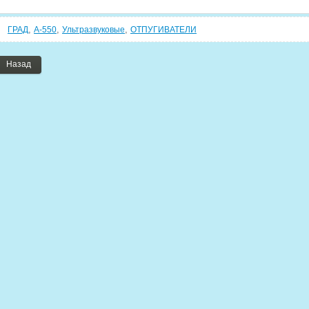
,
,
,
ГРАД
А-550
Ультразвуковые
ОТПУГИВАТЕЛИ
Назад