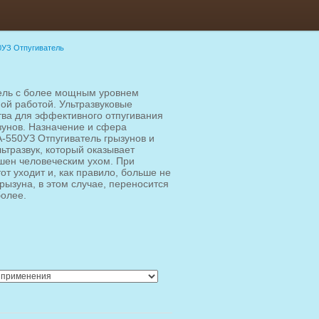
0УЗ Отпугиватель
ель с более мощным уровнем
ой работой. Ультразвуковые
ства для эффективного отпугивания
зунов. Назначение и сфера
-550УЗ Отпугиватель грызунов и
ьтразвук, который оказывает
ышен человеческим ухом. При
тот уходит и, как правило, больше не
рызуна, в этом случае, переносится
более.