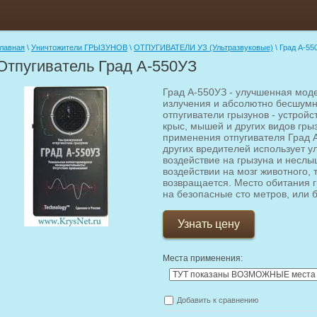
лавная
\
Уничтожители ГРЫЗУНОВ
\
ОТПУГИВАТЕЛИ УЗ (Ультразвуковые)
\ Град А-55
Отпугиватель Град А-550УЗ
Град А-550УЗ - улучшенная мод
излучения и абсолютно бесшумн
отпугиватели грызунов - устрой
крыс, мышей и других видов гры
применения отпугивателя Град А
других вредителей использует ул
воздействие на грызуна и несл
воздействии на мозг животного, 
возвращается. Место обитания г
на безопасные сто метров, или 
Узнать цену
Места применения:
Добавить к сравнению