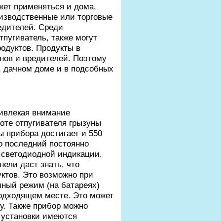
жет применяться и дома,
изводственные или торговые
едителей. Среди
пугиватель, также могут
родуктов. Продукты в
унов и вредителей. Поэтому
, дачном доме и в подсобных
ривлекая внимание
оте отпугивателя грызуны
ы прибора достигает и 550
то последний постоянно
и светодиодной индикации.
ели даст знать, что
уктов. Это возможно при
мный режим (на батареях)
подходящем месте. Это может
у. Также прибор можно
 установки имеются