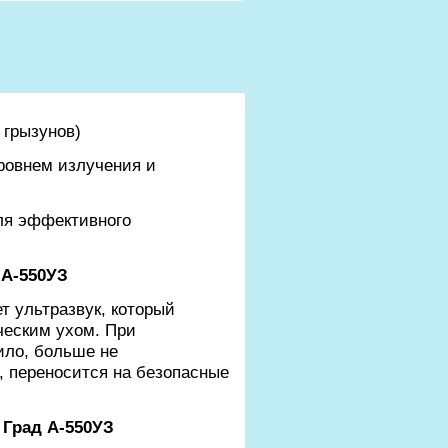
 грызунов)
ровнем излучения и
для эффективного
 А-550УЗ
т ультразвук, который
ческим ухом. При
вило, больше не
, переносится на безопасные
 Град А-550УЗ