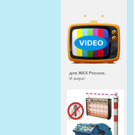
для ЖКХ России.
И мира!